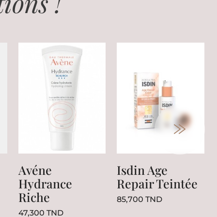
ions !
Avéne
Isdin Age
Hydrance
Repair Teintée
Riche
Prix
85,700 TND
Prix
47,300 TND