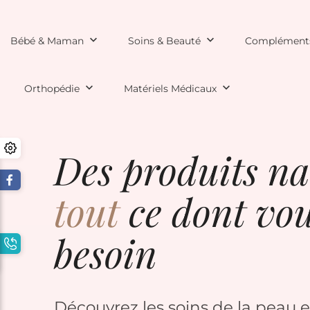
keyboard_arrow_down
keyboard_arrow_down
Bébé & Maman
Soins & Beauté
Compléments
keyboard_arrow_down
keyboard_arrow_down
Orthopédie
Matériels Médicaux
Des produits nat
tout
ce dont vou
besoin
Découvrez les soins de la peau e