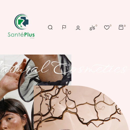
0
0
0