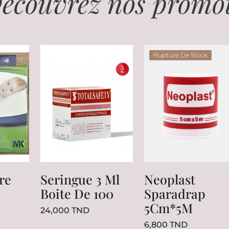
écouvrez nos promot
Rupture De Stock
re
Seringue 3 Ml
Neoplast
Boite De 100
Sparadrap
5Cm*5M
Prix
24,000 TND
Prix
6,800 TND