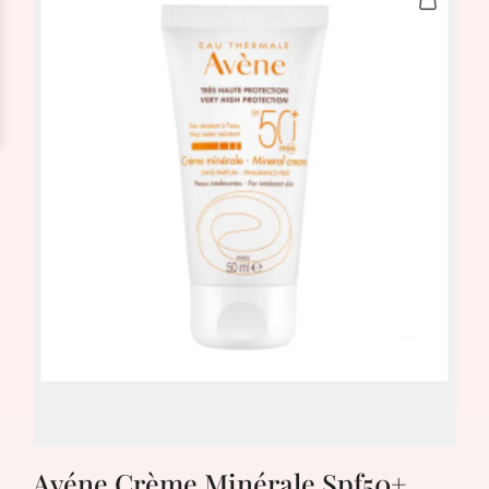
Avéne Crème Minérale Spf50+