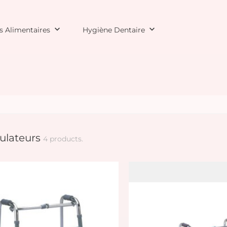
keyboard_arrow_down
keyboard_arrow_down
 Alimentaires
Hygiène Dentaire
lateurs
4 products.