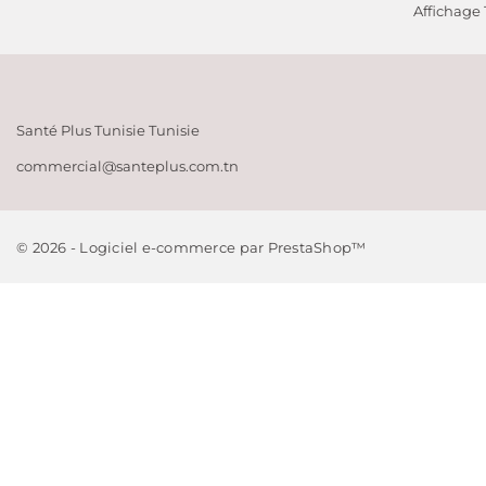
Affichage 1
Meilleures ven
The Ordinary
Santé Plus Tunisie
Tunisie
commercial@santeplus.com.tn
© 2026 - Logiciel e-commerce par PrestaShop™