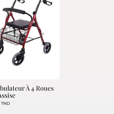
ulateur À 4 Roues
NOTRE SOCIÉTÉ
VOTRE COM
Assise
Livraison
Informations pe
Prix
0 TND
uits
A propos
Commandes