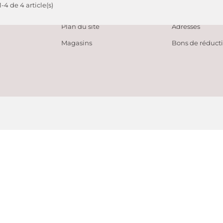
-4 de 4 article(s)
tes
Contactez-nous
Avoirs
Plan du site
Adresses
Magasins
Bons de réduct