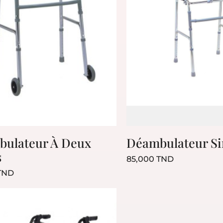
ulateur À Deux
Déambulateur S
s
Prix
85,000 TND
Prix
TND