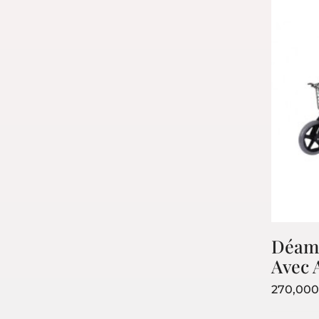
The Ordinary
Déamb
PRODUITS
Avec 
Promotions
270,00
Bestseller
Nouveaux prod