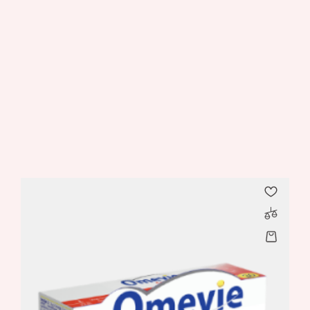
Phytothera Gelée Royale
Prix
32,900 TND