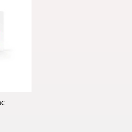
nc
PTE
rsonnelles