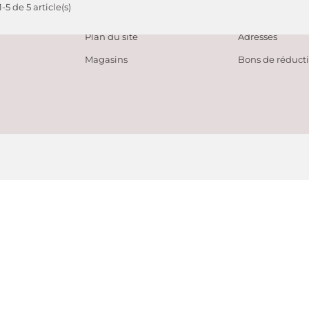
-5 de 5 article(s)
tes
Contactez-nous
Avoirs
Plan du site
Adresses
Magasins
Bons de réduct