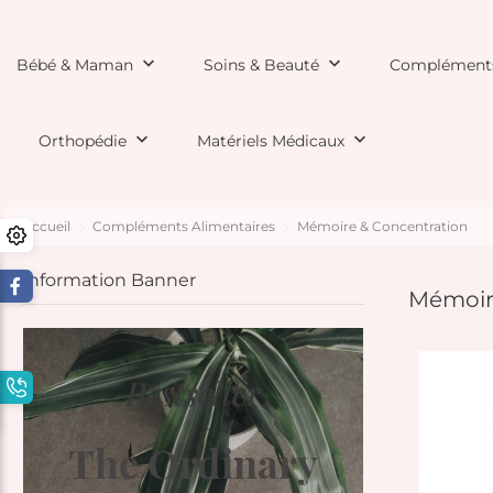
keyboard_arrow_down
keyboard_arrow_down
Bébé & Maman
Soins & Beauté
Compléments
keyboard_arrow_down
keyboard_arrow_down
Orthopédie
Matériels Médicaux
Accueil
Compléments Alimentaires
Mémoire & Concentration
Information Banner
Mémoir
Bestseller
The Ordinary