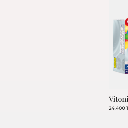
The Ordinary
Viton
PRODUITS
24,400
Promotions
Bestseller
Nouveaux prod