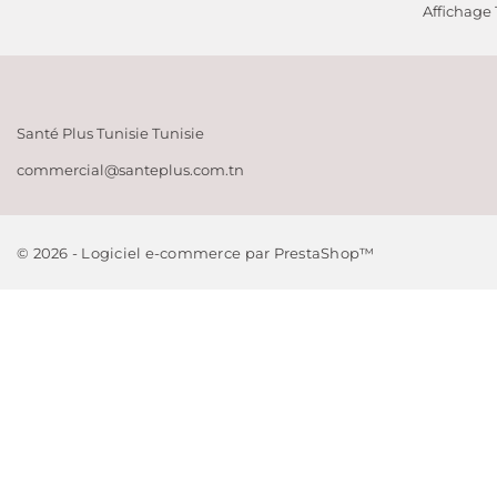
Affichage 1
Meilleures ven
The Ordinary
Santé Plus Tunisie
Tunisie
commercial@santeplus.com.tn
© 2026 - Logiciel e-commerce par PrestaShop™