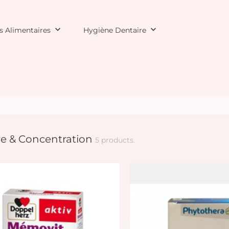
keyboard_arrow_down
keyboard_arrow_down
 Alimentaires
Hygiène Dentaire
e & Concentration
5 products.