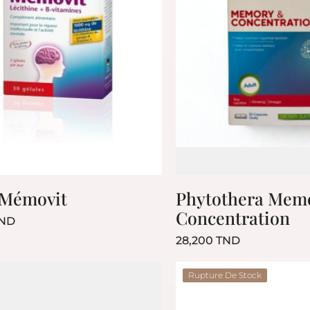
 Mémovit
Phytothera Memo
Concentration
Prix
TND
Prix
28,200 TND
Rupture De Stock