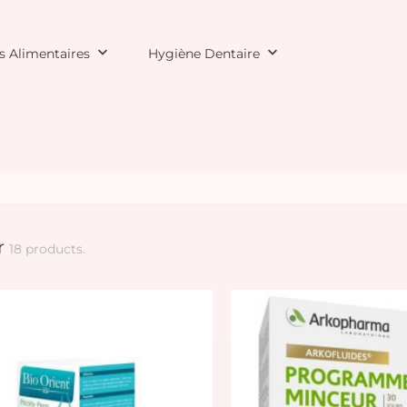
keyboard_arrow_down
keyboard_arrow_down
 Alimentaires
Hygiène Dentaire
r
18 products.