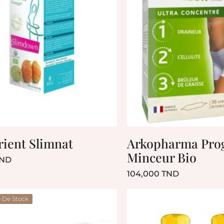
rient Slimnat
Arkopharma Pr
Minceur Bio
Prix
TND
Prix
104,000 TND
 De Stock