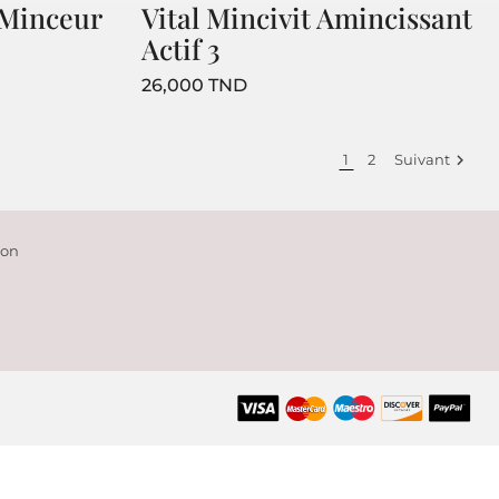
 Minceur
Vital Mincivit Amincissant
Actif 3
PTE
Prix
26,000 TND
rsonnelles
1
2
Suivant

ion