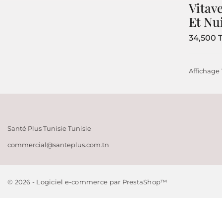
Vitav
Et Nui
PRODUITS
34,500 
Promotions
Nouveaux prod
Affichage 1
Meilleures ven
Santé Plus Tunisie
Tunisie
commercial@santeplus.com.tn
© 2026 - Logiciel e-commerce par PrestaShop™