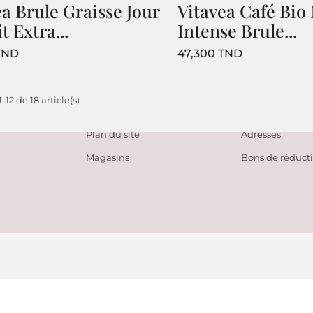
ea Brule Graisse Jour
Vitavea Café Bio
t Extra...
Intense Brule...
NOTRE SOCIÉTÉ
VOTRE COM
Prix
Prix
TND
47,300 TND
Livraison
Informations pe
uits
A propos
Commandes
-12 de 18 article(s)
tes
Contactez-nous
Avoirs
Plan du site
Adresses
Magasins
Bons de réduct