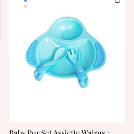
Baby Pur Set Assiette Walrus +