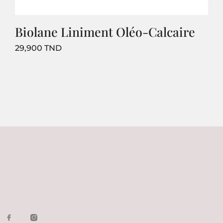
Biolane Liniment Oléo-Calcaire
Prix
29,900 TND
1
2
3
…
10
Suivant
