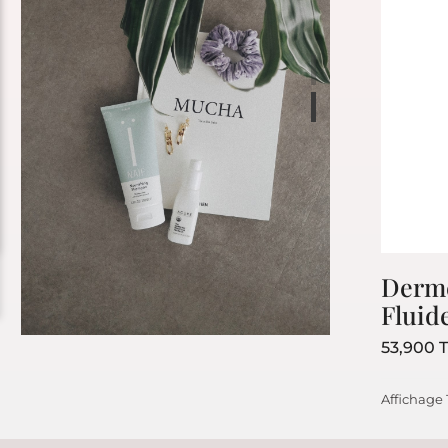
Derme
Fluid
53,900 
Bestseller
Affichage 1