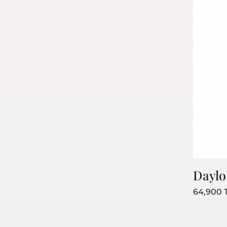
The Ordinary
Daylo
PRODUITS
64,900
Promotions
Bestseller
Nouveaux prod