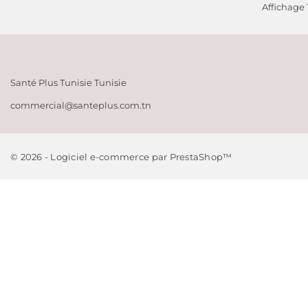
Affichage 1
Meilleures ven
The Ordinary
Santé Plus Tunisie
Tunisie
commercial@santeplus.com.tn
© 2026 - Logiciel e-commerce par PrestaShop™