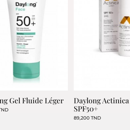
ng Gel Fluide Léger
Daylong Actinica
NOTRE SOCIÉTÉ
VOTRE COM
SPF50+
Prix
 TND
Livraison
Informations pe
Prix
89,200 TND
uits
A propos
Commandes