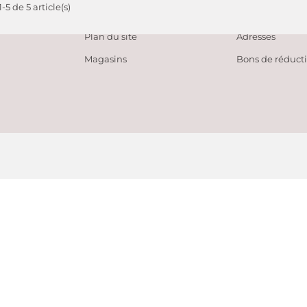
-5 de 5 article(s)
tes
Contactez-nous
Avoirs
Plan du site
Adresses
Magasins
Bons de réduct