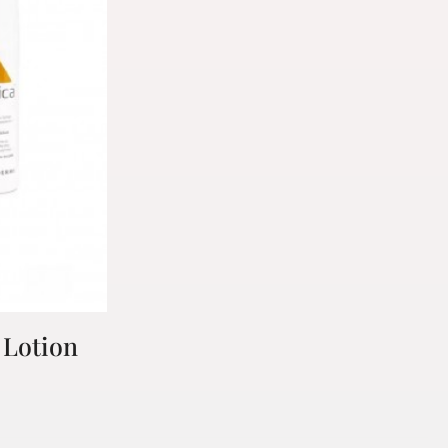
 Lotion
PTE
rsonnelles