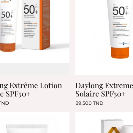
ng Extrême Lotion
Daylong Extreme
re SPF50+
Solaire SPF50+
Prix
Prix
 TND
89,500 TND