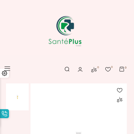
0
0
0