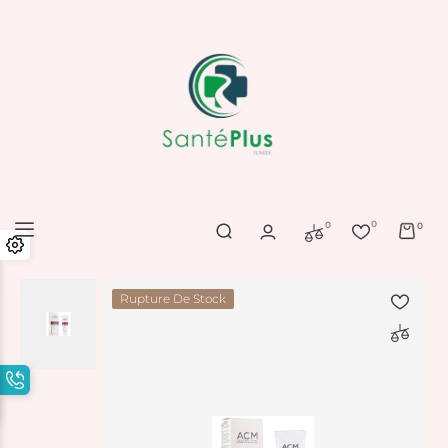
0
0
0
Rupture De Stock