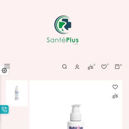
0
0
0